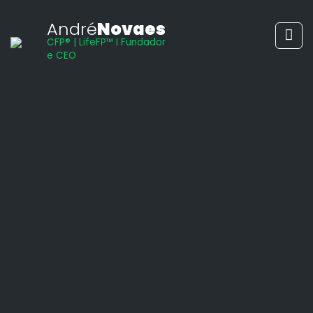
André
Novaes
CFP® | LifeFP™ I Fundador
e CEO