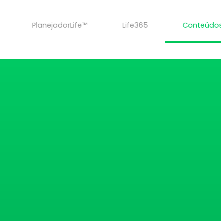
PlanejadorLife™
Life365
Conteúdo